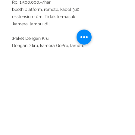
Rp. 1.500.000,-/hari
360 booth platform, remote, kabel
ekstension 10m. Tidak termasuk
kamera, lampu, dll.
Paket Dengan Kru:
Dengan 2 kru, kamera GoPro, lampu,
dan modem = Rp. 3.500.000/hari.
Sharing google drive link. Maksimal
4 jam acara.
Kedua harga belum termasuk
transport, kuota internet, dan
tambahan properti.
Booking ke whatsapp
https://wa.me/6281290707278.
Instagram:
https://www.instagram.com/sewaka