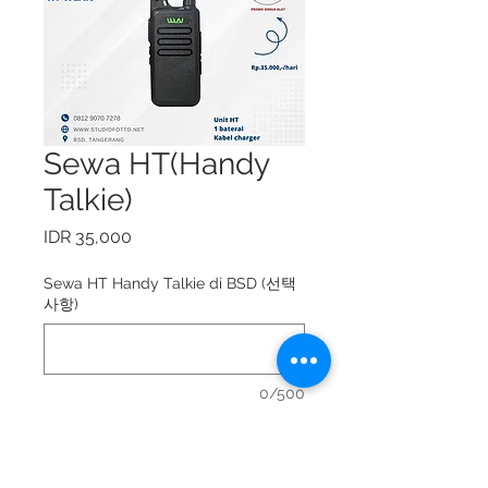
Sewa HT(Handy
Talkie)
가
IDR 35,000
격
Sewa HT Handy Talkie di BSD (선택
사항)
0/500
Sewa HT Handy Talkie = Rp.
35.000,-/hari.