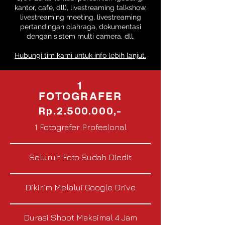
kantor, cafe, dll), livestreaming talkshow,
livestreaming meeting, livestreaming
pertandingan olahraga, dokumentasi
dengan sistem multi camera, dll.
Hubungi tim kami untuk info lebih lanjut.
1
FOTOGRAFER
Rp.2.500.000,-
1 Fotografer Profesional
Seluruh Foto Sudah Diedit
Dikirim Melalui Google Drive
Durasi Shoot Maksimal 4 Jam