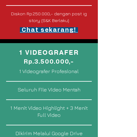
Diskon Rp.250.000,- dengan post ig
story (S&K Berlaku)
Chat sekarang!
1 VIDEOGRAFER
Rp.3.500.000,-
1 Videografer Profesional
Seluruh File Video Mentah
1 Menit Video Highlight + 3 Menit
Full Video
Dikirim Melalui Google Drive