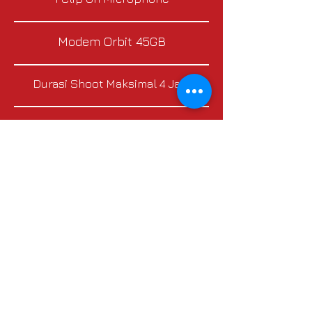
Modem Orbit 45GB
Durasi Shoot Maksimal 4 Jam
Seluruh Video Rekaman (Tanpa
Diedit)
Chat sekarang!
LIVESTREAM
2 KAMERA
Rp.6.500.000,-
2 Cameraman Profesional