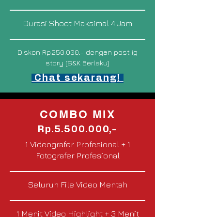
Durasi Shoot Maksimal 4 Jam
Diskon Rp.250.000,- dengan post ig
story (S&K Berlaku)
Chat sekarang!
COMBO MIX
Rp.5.500.000,-
1 Videografer Profesional + 1
Fotografer Profesional
Seluruh File Video Mentah
1 Menit Video Highlight + 3 Menit