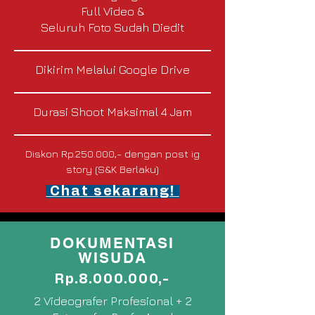
Full Video &
Seluruh Foto Sudah Diedit
Dikirim Melalui Google Drive
Durasi Shoot Maksimal 4 Jam
Diskon Rp.250.000,- dengan post ig
story (S&K Berlaku)
Chat sekarang!
DOKUMENTASI
WISUDA
Rp.8.000.000,-
2 Videografer Profesional + 2