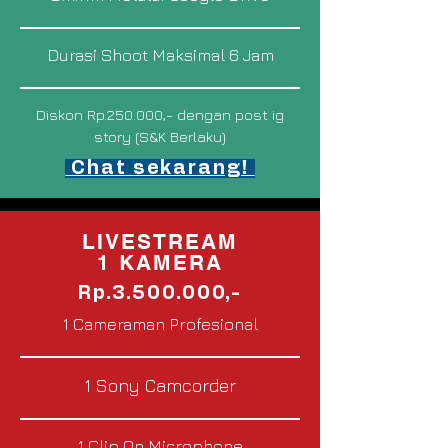
Durasi Shoot Maksimal 6 Jam
Diskon Rp.250.000,- dengan post ig
story (S&K Berlaku)
Chat sekarang!
LIVESTREAM
1 KAMERA
Rp.3.500.000,-
1 Cameraman Profesional
1 Sony Camcorder
1 Clip On Microphone